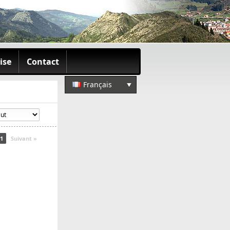
ise
Contact
Français
1
Suivant »