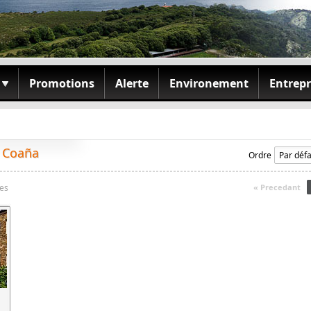
Promotions
Alerte
Environement
Entrepr
â Coaña
Ordre
res
« Precedant