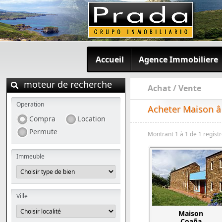
Accueil
Agence Immobiliere
moteur de recherche
Achat / Vente
Operation
Acheter Maison 
Compra
Location
Permute
Montrant 1 à 1 de 1 regist
Immeuble
Ville
Maison
Coaña