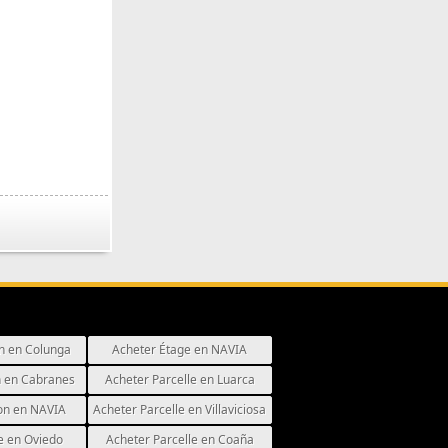
n en Colunga
Acheter Étage en NAVIA
 en Cabranes
Acheter Parcelle en Luarca
on en NAVIA
Acheter Parcelle en Villaviciosa
e en Oviedo
Acheter Parcelle en Coaña