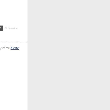
1
Suivant »
 système
Alerte